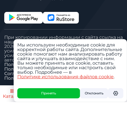
При копировании информации с сайта ссылка на
наш сайт обязательна
Мы используем необходимые cookie для
2026 © Все права защищены. ООО «Вегател»:
корректной работы сайта. Дополнительные
усилитель сигнала сотовой связи, антенна GSM,
cookie помогают нам анализировать работу
усилитель сигнала сотовой связи для дачи,
сайта и улучшать взаимодействие с ним.
автомобильный GSM репитер.
Вы можете принять все cookie, оставить
Политика «Обработка ПДн»
только необходимые или настроить свой
Пользовательское соглашение
выбор. Подробнее — в
Согласие на обработку ПДн
Политике использования файлов cookie
.
Политика использования cookie
Настроить
Принять
Отклонить
Каталог
Поиск
Избранное
Профиль
Корзин
О дилере
О бренде
Приложение