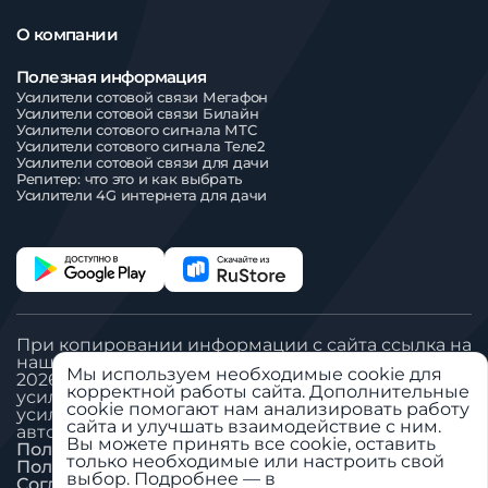
О компании
Полезная информация
Усилители сотовой связи Мегафон
Усилители сотовой связи Билайн
Усилители сотового сигнала МТС
Усилители сотового сигнала Теле2
Усилители сотовой связи для дачи
Репитер: что это и как выбрать
Усилители 4G интернета для дачи
При копировании информации с сайта ссылка на
наш сайт обязательна
Мы используем необходимые cookie для
2026 © Все права защищены. ООО «Вегател»:
корректной работы сайта. Дополнительные
усилитель сигнала сотовой связи, антенна GSM,
cookie помогают нам анализировать работу
усилитель сигнала сотовой связи для дачи,
сайта и улучшать взаимодействие с ним.
автомобильный GSM репитер.
Вы можете принять все cookie, оставить
Политика «Обработка ПДн»
только необходимые или настроить свой
Пользовательское соглашение
выбор. Подробнее — в
Согласие на обработку ПДн